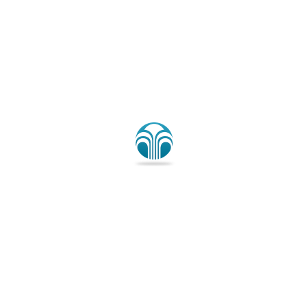
キ
当店では健康的な毎日のために、ベー
ン
ス サプリ（基本的な栄養補食品）と
「ラ
して、ニュースキンの『ライフパック
イ
タブレット』と『オプティマム オメ
フ
ガ』の組合せをおすすめしています。
パ
Check! オプティマム …
ッ
ク
“カ
続きを読む
ナ
ラ
ノ
ダ
投
2020/06/18
2026/05/15
稿
プ
の
日:
オプティマム オメガの効果を知
ラ
す
ス」
りたい！お得に使いたい！ニュー
み
が
ず
スキン正規販売
健
み
康
ま
を
で
ニュースキンのサプリ「オプティマム
支
栄
オメガ」
は、EPA、DHAなどのオメガ