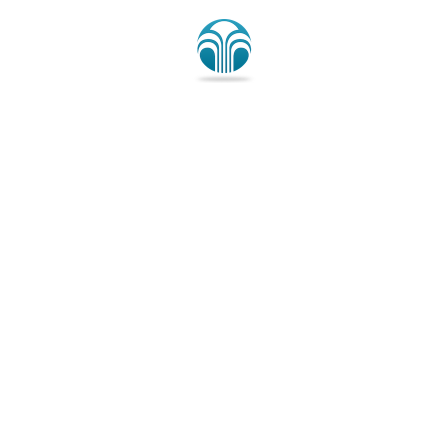
ニュースキンが人気女
性誌「25ans」（ヴァ
ンサンカン）に登場！
【ルミスパ】アイディ
アル アイズが
『FINEBOYS+plus
BEAUTY』（ファイン
ボーイズ プラス ビュ
ーティ）で紹介